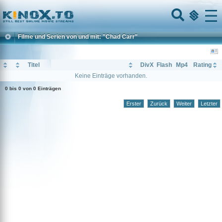
Home
Menu
Filme und Serien von und mit: "Chad Carr"
Titel
DivX
Flash
Mp4
Rating
Keine Einträge vorhanden.
0 bis 0 von 0 Einträgen
Erster
Zurück
Weiter
Letzter