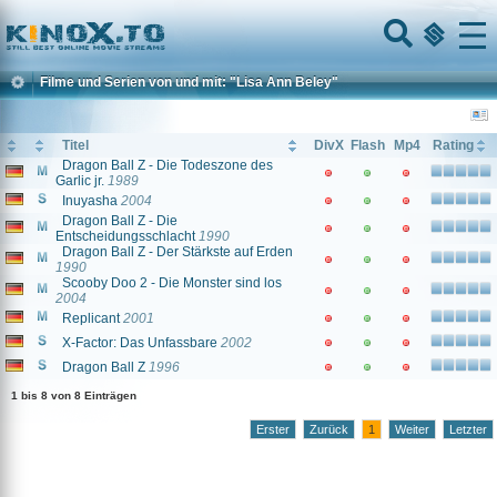
Home
Menu
Filme und Serien von und mit: "Lisa Ann Beley"
Titel
DivX
Flash
Mp4
Rating
Dragon Ball Z - Die Todeszone des
Garlic jr.
1989
Inuyasha
2004
Dragon Ball Z - Die
Entscheidungsschlacht
1990
Dragon Ball Z - Der Stärkste auf Erden
1990
Scooby Doo 2 - Die Monster sind los
2004
Replicant
2001
X-Factor: Das Unfassbare
2002
Dragon Ball Z
1996
1 bis 8 von 8 Einträgen
Erster
Zurück
1
Weiter
Letzter