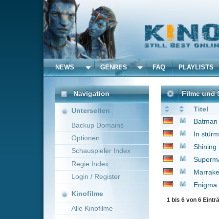
NEWS
GENRES
FAQ
PLAYLISTS
ALLE
Navigation
Filme und Serien von un
Titel
Unterseiten
Batman --- Remaster
Backup Domains
In stürmischen Zeiten
Optionen
Shining
1980
Schauspieler Index
Superman
1978
Regie Index
Marrakesch
1998
Login / Register
Enigma
1982
Kinofilme
1 bis 6 von 6 Einträgen
Alle Kinofilme
Filme
Alle Filme
Beliebte