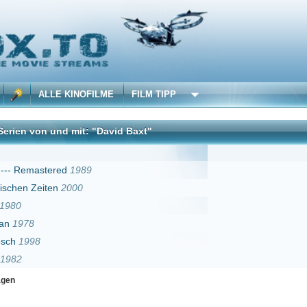
 KINOFILME
FILM TIPP
d mit: "David Baxt"
DivX
ed
1989
2000
Erster
Zurück