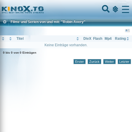
Home
Menu
Filme und Serien von und mit: "Robin Avery"
Titel
DivX
Flash
Mp4
Rating
Keine Einträge vorhanden.
0 bis 0 von 0 Einträgen
Erster
Zurück
Weiter
Letzter