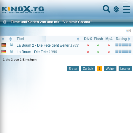
Home
Menu
Filme und Serien von und mit: "Vladimir Cosma"
Titel
DivX
Flash
Mp4
Rating
La Boum 2 - Die Fete geht weiter
1982
La Boum - Die Fete
1980
1 bis 2 von 2 Einträgen
Erster
Zurück
1
Weiter
Letzter