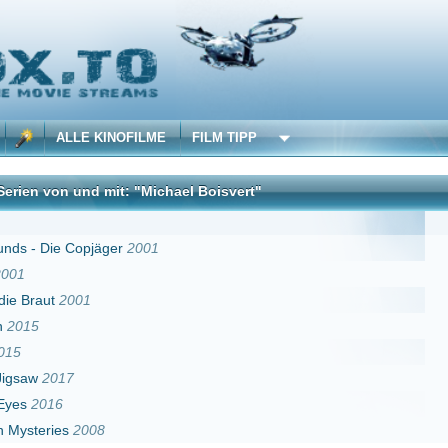
 KINOFILME
FILM TIPP
d mit: "Michael Boisvert"
DivX
jäger
2001
1
08
Erster
Zurück