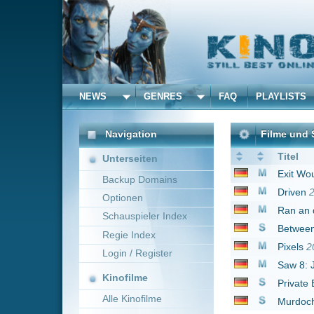
NEWS
GENRES
FAQ
PLAYLISTS
ALLE
Navigation
Filme und Serien von un
Titel
Unterseiten
Exit Wounds - Die Cop
Backup Domains
Driven
2001
Optionen
Ran an die Braut
200
Schauspieler Index
Between
2015
Regie Index
Pixels
2015
Login / Register
Saw 8: Jigsaw
2017
Kinofilme
Private Eyes
2016
Alle Kinofilme
Murdoch Mysteries
20
Filme
1 bis 8 von 8 Einträgen
Alle Filme
Beliebte