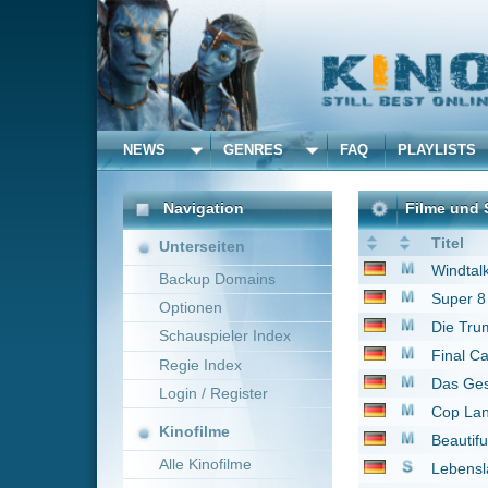
NEWS
GENRES
FAQ
PLAYLISTS
ALLE
Navigation
Filme und Serien von u
Titel
Unterseiten
Windtalkers
2002
Backup Domains
Super 8
2011
Optionen
Die Truman Show
199
Schauspieler Index
Final Call - Wenn er a
Regie Index
Das Gesetz der Ehre
Login / Register
Cop Land
1997
Kinofilme
Beautiful Girls
1996
Alle Kinofilme
Lebenslänglich
1999
The Truman Show
19
Filme
The Walking Dead
20
Alle Filme
The Walking Dead
20
Beliebte
Fair Game
2010