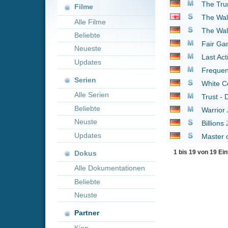
Neueste
Last Action Hero
1993
Updates
Frequency
2000
Serien
White Collar
2009
Alle Serien
Trust - Die Spur führt 
Beliebte
Warrior
2011
Neuste
Billions
2016
Updates
Master of None
2015
1 bis 19 von 19 Einträgen
Dokus
Alle Dokumentationen
Beliebte
Neuste
Partner
Kion