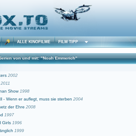
 KINOFILME
FILM TIPP
nd mit: "Noah Emmerich"
DivX
8
uflegt, muss sie sterben
2004
2008
98
10
10