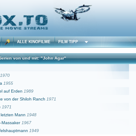
 KINOFILME
FILM TIPP
d mit: "John Agar"
DivX
989
loh Ranch
1971
1948
67
n
1949
Erster
Zurück