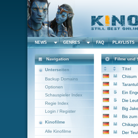
NEWS
GENRES
FAQ
PLAYLISTS
ALLE
Navigation
Filme und Serien von un
Titel
Unterseiten
Chisum
1970
Backup Domains
Tarantula
1955
Optionen
Ein Engel auf Erden
1
Schauspieler Index
Die Leute von der Shi
Regie Index
Big Jake
1971
Login / Register
Bis zum letzten Mann
Kinofilme
Chikago-Massaker
19
Alle Kinofilme
Der Teufelshauptman
Filme
1 bis 8 von 8 Einträgen
Alle Filme
Beliebte