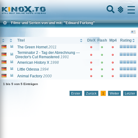
Home
Menu
Filme und Serien von und mit: "Edward Furlong"
Titel
DivX
Flash
Mp4
Rating
The Green Hornet
2011
Terminator 2 - Tag der Abrechnung ---
Director's Cut Remastered
1991
American History X
1998
Little Odessa
1994
Animal Factory
2000
1 bis 5 von 5 Einträgen
Erster
Zurück
1
Weiter
Letzter