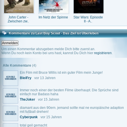
John Carter -
Im Netz der Spinne
Star Wars: Episode
Zwischen zw..
II - A..
Kommentare zu Last Boy Scout - Das Ziel ist Überleben
Um einen Kommentar abzugeben melde Dich bitte zuerst an.
Wenn Du noch kein Konto bei uns hast, kannst Du Dich hier
registrieren
.
Alle Kommentare
(4)
Ein Film mit Bruce Willis ist ein guter Film mein Junge!
BleiFry
vor 13 Jahren
Immer noch einer der besten Filme überhaupt. Die Sprüche sind
einfach nur Badass haha
TheJoker
vor 15 Jahren
diamant aus den 90ern. jemand sollte mal ne europäische adaption
mit fußball drehen!
Cyberpunk
vor 15 Jahren
total geil gemacht