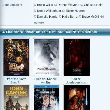
Schauspieler:
Bruce Willis
Damon Wayans
Chelsea Field
Noble Willingham
Taylor Negron
Danielle Harris
Halle Berry
Bruce McGill
64
weitere
Empfohlene Einträge für "Last Boy Scout - Das Ziel ist Überleben"
Fist of the North
Fluch der Karibik -
Riddick -
Star: R..
Am En..
Überleben ist s..