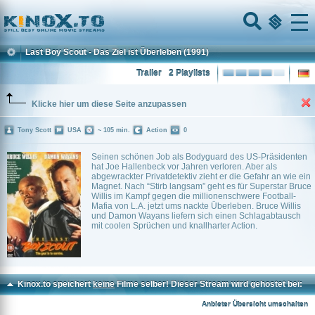
Home
Menu
Last Boy Scout - Das Ziel ist Überleben
(1991)
Trailer
2 Playlists
Klicke hier um diese Seite anzupassen
Tony Scott
USA
~ 105 min.
Action
0
Seinen schönen Job als Bodyguard des US-Präsidenten
hat Joe Hallenbeck vor Jahren verloren. Aber als
abgewrackter Privatdetektiv zieht er die Gefahr an wie ein
Magnet. Nach “Stirb langsam” geht es für Superstar Bruce
Willis im Kampf gegen die millionenschwere Football-
Mafia von L.A. jetzt ums nackte Überleben. Bruce Willis
und Damon Wayans liefern sich einen Schlagabtausch
mit coolen Sprüchen und knallharter Action.
Kinox.to speichert
keine
Filme selber! Dieser Stream wird gehostet bei:
Vinovo.to
Anbieter Übersicht umschalten