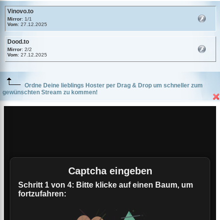
Vinovo.to
Mirror
: 1/1
Vom
: 27.12.2025
Dood.to
Mirror
: 2/2
Vom
: 27.12.2025
Ordne Deine lieblings Hoster per Drag & Drop um schneller zum
gewünschten Stream zu kommen!