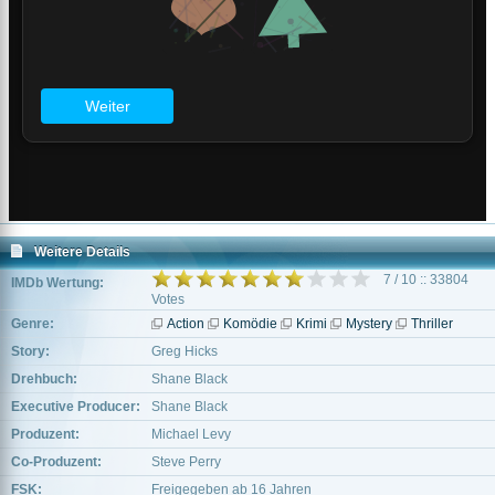
Weitere Details
7 / 10 :: 33804
IMDb Wertung:
Votes
Genre:
Action
Komödie
Krimi
Mystery
Thriller
Story:
Greg Hicks
Drehbuch:
Shane Black
Executive Producer:
Shane Black
Produzent:
Michael Levy
Co-Produzent:
Steve Perry
FSK:
Freigegeben ab 16 Jahren