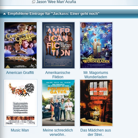
Jason 'Wee Man' Acuña
Empfohlene Einträge für "Jackass: Einer geht noch"
American Graffiti
Amerikanische
Mr. Magoriums
Fiktion
Wunderladen
Music Man
Meine schrecklich
Das Mädchen aus
verwöhn..
der Strei..