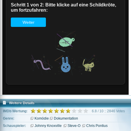
Weitere Details
IMDb Wertung:
6.8 / 10 :: 2846 Votes
Genre:
Komödie
Dokumentation
Schauspieler:
Johnny Knoxville
Steve-O
Chris Pontius