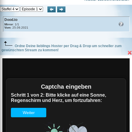
Dood.to
Mirror
: 1/1
Vom
: 25.09.2021
Ordne Deine lieblings Hoster per Drag & Drop um schneller zum
gewünschten Stream zu kommen!