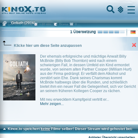
Home
Menu
Goliath
(2016)
Lawrence Trilling
~ 60 min.
Drama
0
1 Übersetzung
Klicke hier um diese Seite anzupassen
Der ehemals erfolgreiche und mächtige Anwalt Billy
McBride (Billy Bob Thornton) wird nach einem
schwierigen Fall, in dessen Umfeld ein Kind ermordet
wurde, von seinem alten Partner Cooper (William Hurt)
aus der Firma gedrängt. Er verfällt dem Alkohol und
zerstört sein Ehe. Dank seines Charismas kommt
McBride halbwegs über die Runden, und schließlich
bietet ihm ein neuer Fall die Gelegenheit, sich vor Gericht
an seinem früheren Kollegen Cooper zu rächen.
Mit neu erwecktem Kampfgeist vertritt er...
Mehr zeigen...
Kinox.to speichert
keine
Filme selber! Dieser Stream wird gehostet bei:
Dood.to
Anbieter Übersicht umschalten