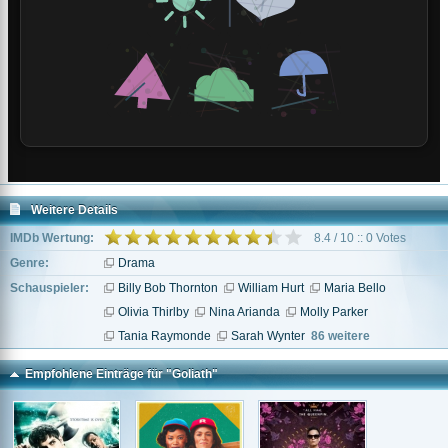
Weitere Details
IMDb Wertung:
8.4 / 10 :: 0 Votes
Genre:
Drama
Schauspieler:
Billy Bob Thornton
William Hurt
Maria Bello
Olivia Thirlby
Nina Arianda
Molly Parker
Tania Raymonde
Sarah Wynter
86 weitere
Empfohlene Einträge für "Goliath"