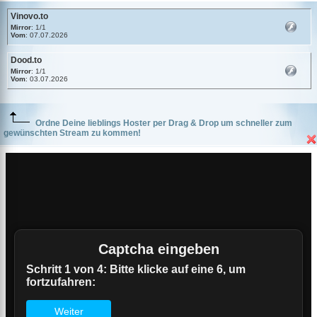
Vinovo.to
Mirror
: 1/1
Vom
: 07.07.2026
Dood.to
Mirror
: 1/1
Vom
: 03.07.2026
Ordne Deine lieblings Hoster per Drag & Drop um schneller zum
gewünschten Stream zu kommen!