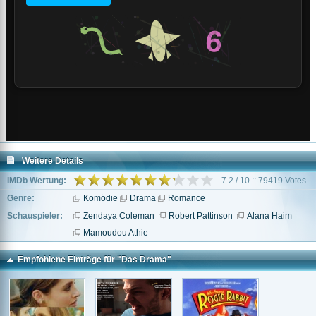
Weitere Details
IMDb Wertung:
7.2 / 10 :: 79419 Votes
Genre:
Komödie
Drama
Romance
Schauspieler:
Zendaya Coleman
Robert Pattinson
Alana Haim
Mamoudou Athie
Empfohlene Einträge für "Das Drama"