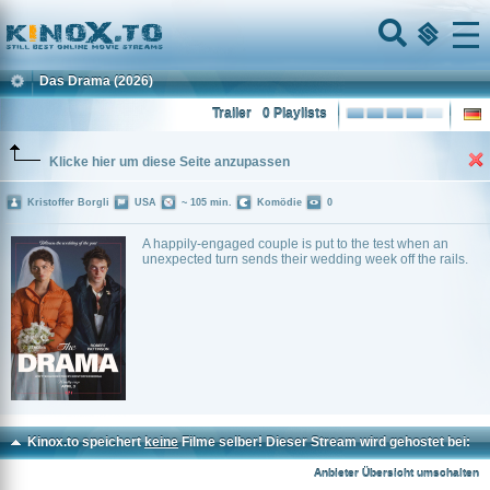
Home
Menu
Das Drama
(2026)
Trailer
0 Playlists
Klicke hier um diese Seite anzupassen
Kristoffer Borgli
USA
~ 105 min.
Komödie
0
A happily-engaged couple is put to the test when an
unexpected turn sends their wedding week off the rails.
Kinox.to speichert
keine
Filme selber! Dieser Stream wird gehostet bei:
Vinovo.to
Anbieter Übersicht umschalten